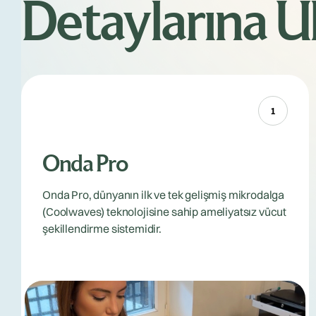
Detaylarına Ula
1
Onda Pro
Onda Pro, dünyanın ilk ve tek gelişmiş mikrodalga
(Coolwaves) teknolojisine sahip ameliyatsız vücut
şekillendirme sistemidir.