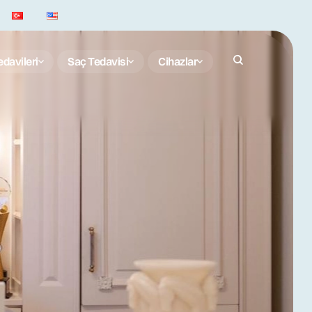
1
davileri
Saç Tedavisi
Cihazlar