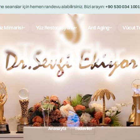
ne seanslar için hemen randevu alabilirsiniz. Bizi arayın:
+90 530 034 100
z Mimarisi
Yüz Restorasyonu
Anti Aging
Vücut Te
Tedaviler
Anasayfa
Tedaviler