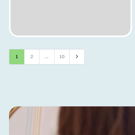
1
2
…
10